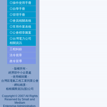
◎操作使用手冊
◎自學手冊
◎管理手冊
◎會員相關表格
◎常用作業表格
◎公會標章圖案
◎台灣電力公司
相關資訊
工程糾紛
法令規章
政令宣導
- 版權所有 -
經濟部中小企業處
- 使用權歸屬 -
台灣區電氣工程工業同業公會
- 網站維護 -
植根國際資訊(股)公司
Copyright © 2007 All Rights
Reserved by Small and
Mediam
Enterprise Administration,