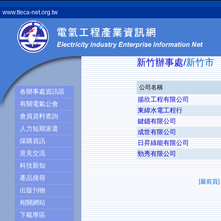
www.tteca-net.org.tw
新竹辦事處/
新竹市
公司名稱
各辦事處資訊區
揚欣工程有限公司
有關電氣公會
東緯水電工程行
會員資料查詢
鍵鏸有限公司
人力短期派遣
成世有限公司
採購資訊
日昇綠能有限公司
意見交流
勁秀有限公司
科技新知
產品搜尋
[最前頁]
出版刊物
相關網站
下載專區