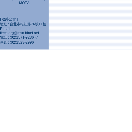
MOEA
[ 連絡公會 ]
地址 : 台北市松江路76號11樓
E-mail :
tteca.org@msa.hinet.net
電話 : (02)2571-9236~7
傳真 : (02)2523-2996