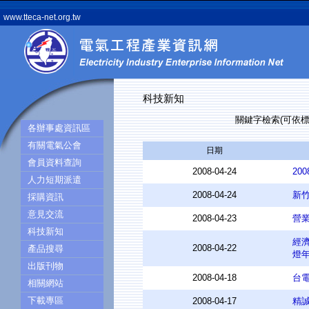
www.tteca-net.org.tw
科技新知
關鍵字檢索(可依
各辦事處資訊區
有關電氣公會
日期
會員資料查詢
2008-04-24
20
人力短期派遣
2008-04-24
新
採購資訊
意見交流
2008-04-23
營
科技新知
經
2008-04-22
產品搜尋
燈年
出版刊物
2008-04-18
台電
相關網站
下載專區
2008-04-17
精誠