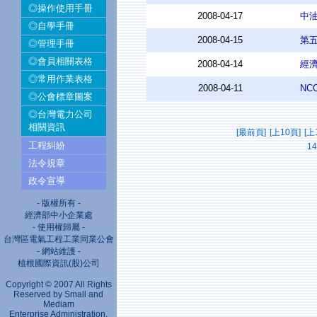
◎操作使用手冊
2008-04-17
中
◎自學手冊
2008-04-15
第五
◎管理手冊
◎會員相關表格
2008-04-14
經
◎常用作業表格
2008-04-11
N
◎公會標章圖案
◎台灣電力公司
相關資訊
[最前頁]
[上10頁]
[上
工程糾紛
14
法令規章
政令宣導
- 版權所有 -
經濟部中小企業處
- 使用權歸屬 -
台灣區電氣工程工業同業公會
- 網站維護 -
植根國際資訊(股)公司
Copyright © 2007 All Rights
Reserved by Small and
Mediam
Enterprise Administration,