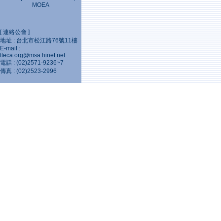
MOEA
[ 連絡公會 ]
地址 : 台北市松江路76號11樓
E-mail :
tteca.org@msa.hinet.net
電話 : (02)2571-9236~7
傳真 : (02)2523-2996