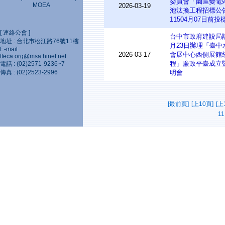
委員會「園區變電
MOEA
2026-03-19
池汰換工程招標公
11504月07日前投
[ 連絡公會 ]
台中市政府建設局訂
地址 : 台北市松江路76號11樓
月23日辦理「臺中
E-mail :
2026-03-17
會展中心西側展館
tteca.org@msa.hinet.net
程」廉政平臺成立
電話 : (02)2571-9236~7
傳真 : (02)2523-2996
明會
[最前頁]
[上10頁]
[上
11