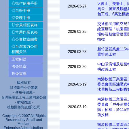
◎操作使用手冊
大崗山、美崙山、
2026-03-27
馬公、屏東及鵝鑾
◎自學手冊
包工程」6案邀標
◎管理手冊
交通部民用航空局
◎會員相關表格
總臺辦理「桃園國
2026-03-25
◎常用作業表格
場終端航館雷達園
◎公會標章圖案
招標
◎台灣電力公司
新竹區營業處115
相關資訊
2026-03-23
電管路工程
工程糾紛
中山堂廣場及建築
法令規章
2026-03-20
明改善工程
政令宣導
南港軟體工業園區
- 版權所有 -
2026-03-19
委員會園區油壓式
經濟部中小企業處
汰舊換新工程採購
- 使用權歸屬 -
台灣區電氣工程工業同業公會
南港軟體工業園區
- 網站維護 -
委員會「戶外油槽
2026-03-19
植根國際資訊(股)公司
購」招標，於115年
前投標
Copyright © 2007 All Rights
Reserved by Small and
Mediam
南港軟體工業園區
Enterprise Administration,